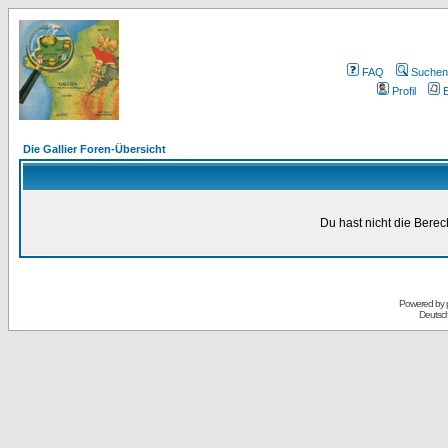
FAQ
Suchen
Profil
E
Die Gallier Foren-Übersicht
Du hast nicht die Bere
Powered by
Deutsc