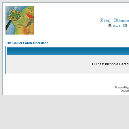
FAQ
Suchen
Profil
E
Die Gallier Foren-Übersicht
Du hast nicht die Bere
Powered by
Deutsc