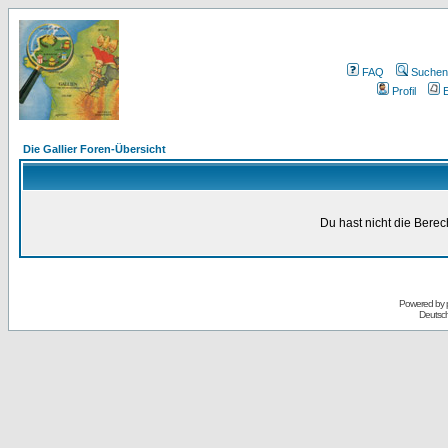
FAQ
Suchen
Profil
E
Die Gallier Foren-Übersicht
Du hast nicht die Bere
Powered by
Deutsc