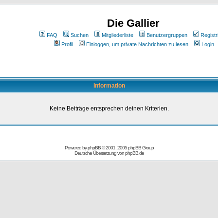
Die Gallier
FAQ
Suchen
Mitgliederliste
Benutzergruppen
Registr
Profil
Einloggen, um private Nachrichten zu lesen
Login
Information
Keine Beiträge entsprechen deinen Kriterien.
Powered by
phpBB
© 2001, 2005 phpBB Group
Deutsche Übersetzung von
phpBB.de