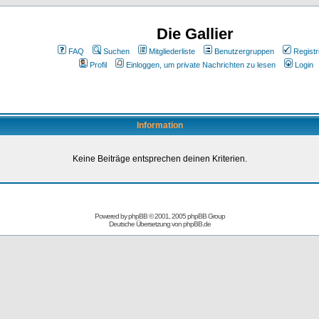
Die Gallier
FAQ
Suchen
Mitgliederliste
Benutzergruppen
Registr
Profil
Einloggen, um private Nachrichten zu lesen
Login
Information
Keine Beiträge entsprechen deinen Kriterien.
Powered by
phpBB
© 2001, 2005 phpBB Group
Deutsche Übersetzung von
phpBB.de