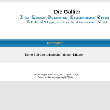
Die Gallier
FAQ
Suchen
Mitgliederliste
Benutzergruppen
Registr
Profil
Einloggen, um private Nachrichten zu lesen
Login
Information
Keine Beiträge entsprechen deinen Kriterien.
Powered by
phpBB
© 2001, 2005 phpBB Group
Deutsche Übersetzung von
phpBB.de