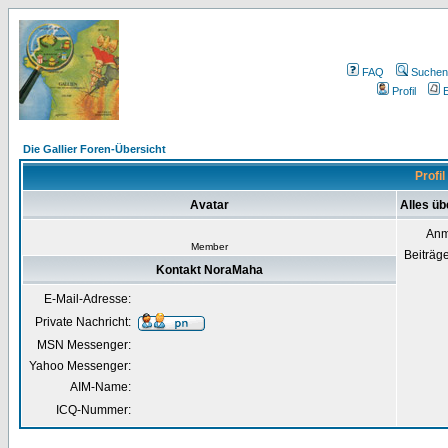
FAQ
Suchen
Profil
E
Die Gallier Foren-Übersicht
Profi
Avatar
Alles ü
Anm
Member
Beiträg
Kontakt NoraMaha
E-Mail-Adresse:
Private Nachricht:
MSN Messenger:
Yahoo Messenger:
AIM-Name:
ICQ-Nummer: