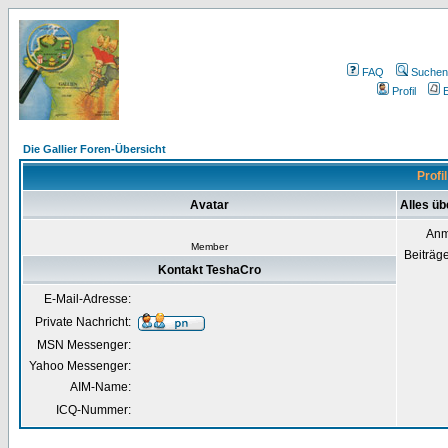
FAQ
Suchen
Profil
E
Die Gallier Foren-Übersicht
Profi
Avatar
Alles ü
Anm
Member
Beiträg
Kontakt TeshaCro
E-Mail-Adresse:
Private Nachricht:
MSN Messenger:
Yahoo Messenger:
AIM-Name:
ICQ-Nummer: