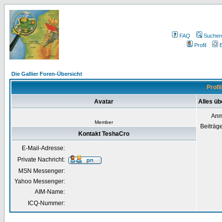
FAQ
Suchen
Profil
E
Die Gallier Foren-Übersicht
Profi
Avatar
Alles ü
Anm
Member
Beiträg
Kontakt TeshaCro
E-Mail-Adresse:
Private Nachricht:
MSN Messenger:
Yahoo Messenger:
AIM-Name:
ICQ-Nummer: