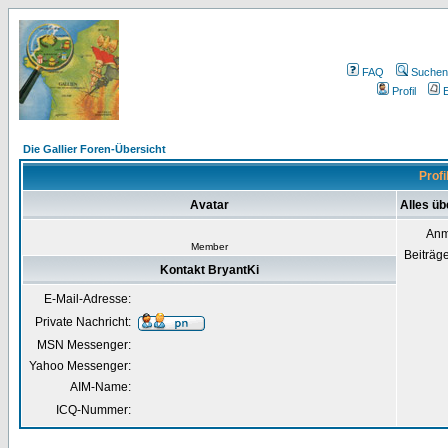
FAQ
Suchen
Profil
E
Die Gallier Foren-Übersicht
Profi
Avatar
Alles üb
Anm
Member
Beiträg
Kontakt BryantKi
E-Mail-Adresse:
Private Nachricht:
MSN Messenger:
Yahoo Messenger:
AIM-Name:
ICQ-Nummer: