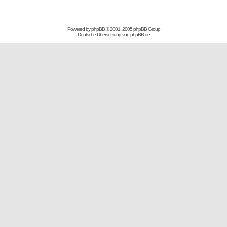
Powered by
phpBB
© 2001, 2005 phpBB Group
Deutsche Übersetzung von
phpBB.de