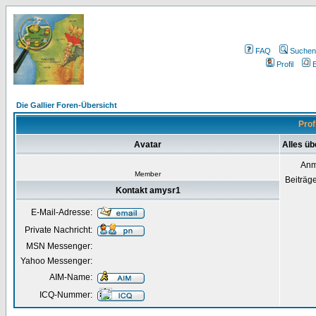
FAQ
Suchen
Profil
E
Die Gallier Foren-Übersicht
Prof
Avatar
Alles ü
Anm
Member
Beiträg
Kontakt amysr1
E-Mail-Adresse:
Private Nachricht:
MSN Messenger:
Yahoo Messenger:
AIM-Name:
ICQ-Nummer: