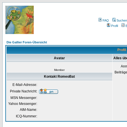
FAQ
Suchen
Profil
E
Die Gallier Foren-Übersicht
Profi
Avatar
Alles ü
Anm
Member
Beiträg
Kontakt RomeoBat
E-Mail-Adresse:
Private Nachricht:
MSN Messenger:
Yahoo Messenger:
AIM-Name:
ICQ-Nummer: