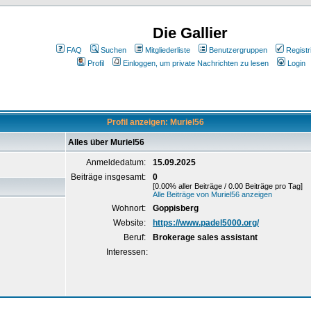
Die Gallier
FAQ
Suchen
Mitgliederliste
Benutzergruppen
Registr
Profil
Einloggen, um private Nachrichten zu lesen
Login
Profil anzeigen: Muriel56
Alles über Muriel56
Anmeldedatum:
15.09.2025
Beiträge insgesamt:
0
[0.00% aller Beiträge / 0.00 Beiträge pro Tag]
Alle Beiträge von Muriel56 anzeigen
Wohnort:
Goppisberg
Website:
https://www.padel5000.org/
Beruf:
Brokerage sales assistant
Interessen: