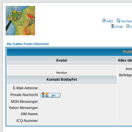
FAQ
Suchen
Profil
E
Die Gallier Foren-Übersicht
Profi
Avatar
Alles ü
Anm
Member
Beiträg
Kontakt BobbyFet
E-Mail-Adresse:
Private Nachricht:
MSN Messenger:
Yahoo Messenger:
AIM-Name:
ICQ-Nummer: