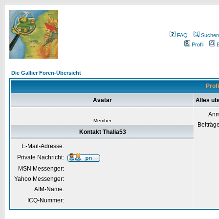
FAQ
Suchen
Profil
E
Die Gallier Foren-Übersicht
Prof
Avatar
Alles üb
Anm
Member
Beiträg
Kontakt Thalia53
E-Mail-Adresse:
Private Nachricht:
MSN Messenger:
Yahoo Messenger:
AIM-Name:
ICQ-Nummer: