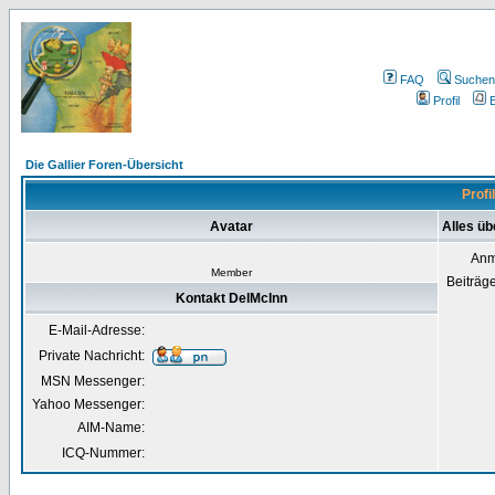
FAQ
Suchen
Profil
E
Die Gallier Foren-Übersicht
Profi
Avatar
Alles üb
Anm
Member
Beiträg
Kontakt DelMcInn
E-Mail-Adresse:
Private Nachricht:
MSN Messenger:
Yahoo Messenger:
AIM-Name:
ICQ-Nummer: