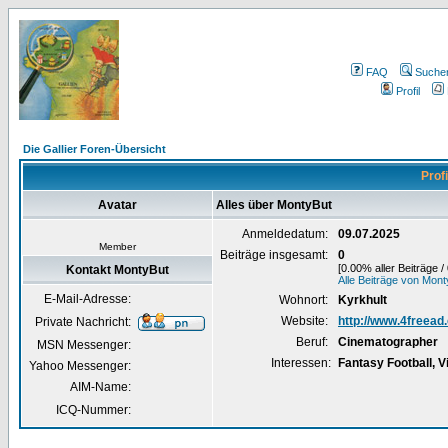
FAQ
Suche
Profil
Die Gallier Foren-Übersicht
Prof
Avatar
Alles über MontyBut
Anmeldedatum:
09.07.2025
Member
Beiträge insgesamt:
0
[0.00% aller Beiträge /
Kontakt MontyBut
Alle Beiträge von Mon
E-Mail-Adresse:
Wohnort:
Kyrkhult
Website:
http://www.4freea
Private Nachricht:
Beruf:
Cinematographer
MSN Messenger:
Interessen:
Fantasy Football, 
Yahoo Messenger:
AIM-Name:
ICQ-Nummer: