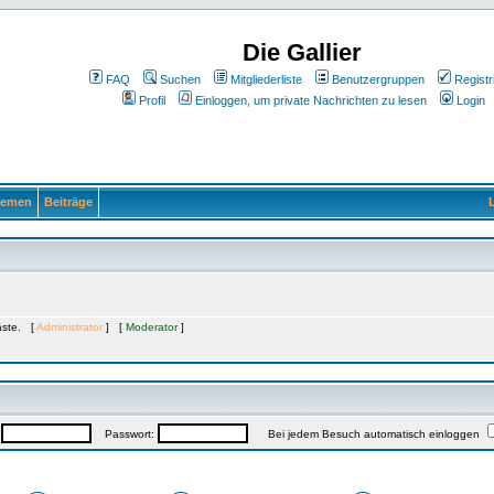
Die Gallier
FAQ
Suchen
Mitgliederliste
Benutzergruppen
Registr
Profil
Einloggen, um private Nachrichten zu lesen
Login
emen
Beiträge
L
Gäste. [
Administrator
] [
Moderator
]
:
Passwort:
Bei jedem Besuch automatisch einloggen