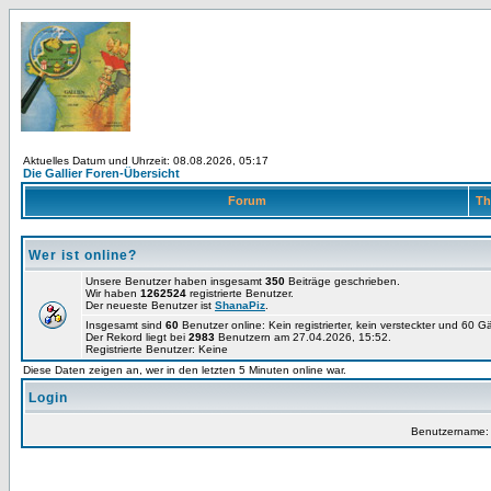
Aktuelles Datum und Uhrzeit: 08.08.2026, 05:17
Die Gallier Foren-Übersicht
Forum
Th
Wer ist online?
Unsere Benutzer haben insgesamt
350
Beiträge geschrieben.
Wir haben
1262524
registrierte Benutzer.
Der neueste Benutzer ist
ShanaPiz
.
Insgesamt sind
60
Benutzer online: Kein registrierter, kein versteckter und 60 
Der Rekord liegt bei
2983
Benutzern am 27.04.2026, 15:52.
Registrierte Benutzer: Keine
Diese Daten zeigen an, wer in den letzten 5 Minuten online war.
Login
Benutzername