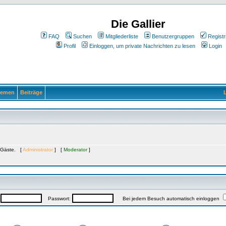
Die Gallier
FAQ
Suchen
Mitgliederliste
Benutzergruppen
Registr
Profil
Einloggen, um private Nachrichten zu lesen
Login
emen
Beiträge
L
0 Gäste. [
Administrator
] [
Moderator
]
:
Passwort:
Bei jedem Besuch automatisch einloggen