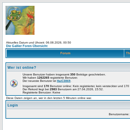
Aktuelles Datum und Uhrzeit: 06.08.2026, 00:50
Die Gallier Foren-Übersicht
Forum
Th
Wer ist online?
Unsere Benutzer haben insgesamt
350
Beiträge geschrieben.
Wir haben
1262265
registrierte Benutzer.
Der neueste Benutzer ist
HaiC3869
.
Insgesamt sind
170
Benutzer online: Kein registrierter, kein versteckter und 17
Der Rekord liegt bei
2983
Benutzern am 27.04.2026, 15:52.
Registrierte Benutzer: Keine
Diese Daten zeigen an, wer in den letzten 5 Minuten online war.
Login
Benutzername