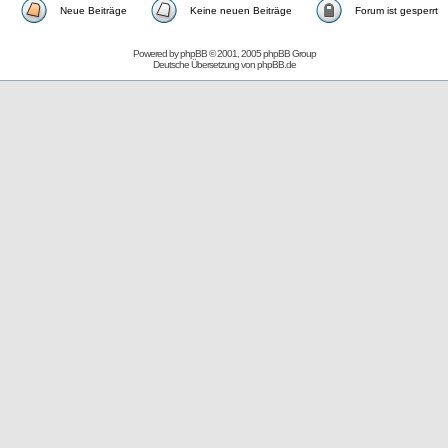
Neue Beiträge
Keine neuen Beiträge
Forum ist gesperrt
Powered by
phpBB
© 2001, 2005 phpBB Group
Deutsche Übersetzung von
phpBB.de