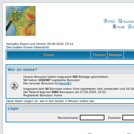
FAQ
Suchen
Profil
E
Aktuelles Datum und Uhrzeit: 06.08.2026, 23:14
Die Gallier Foren-Übersicht
Forum
Themen
Beiträge
Wer ist online?
Unsere Benutzer haben insgesamt
350
Beiträge geschrieben.
Wir haben
1262387
registrierte Benutzer.
Der neueste Benutzer ist
Forest97
.
Insgesamt sind
44
Benutzer online: Kein registrierter, kein versteckter und 44 
Der Rekord liegt bei
2983
Benutzern am 27.04.2026, 15:52.
Registrierte Benutzer: Keine
Diese Daten zeigen an, wer in den letzten 5 Minuten online war.
Login
Benutzername:
Passwort: