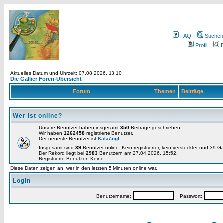
FAQ
Suchen
Profil
E
Aktuelles Datum und Uhrzeit: 07.08.2026, 13:10
Die Gallier Foren-Übersicht
Forum
Themen
Beiträge
Wer ist online?
Unsere Benutzer haben insgesamt
350
Beiträge geschrieben.
Wir haben
1262458
registrierte Benutzer.
Der neueste Benutzer ist
KalaAngl
.
Insgesamt sind
39
Benutzer online: Kein registrierter, kein versteckter und 39 
Der Rekord liegt bei
2983
Benutzern am 27.04.2026, 15:52.
Registrierte Benutzer: Keine
Diese Daten zeigen an, wer in den letzten 5 Minuten online war.
Login
Benutzername:
Passwort: