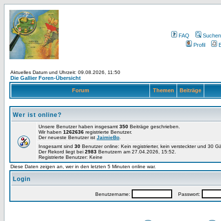
FAQ
Suchen
Profil
E
Aktuelles Datum und Uhrzeit: 09.08.2026, 11:50
Die Gallier Foren-Übersicht
Forum
Themen
Beiträge
Wer ist online?
Unsere Benutzer haben insgesamt
350
Beiträge geschrieben.
Wir haben
1262636
registrierte Benutzer.
Der neueste Benutzer ist
JaimieBo
.
Insgesamt sind
30
Benutzer online: Kein registrierter, kein versteckter und 30 
Der Rekord liegt bei
2983
Benutzern am 27.04.2026, 15:52.
Registrierte Benutzer: Keine
Diese Daten zeigen an, wer in den letzten 5 Minuten online war.
Login
Benutzername:
Passwort: