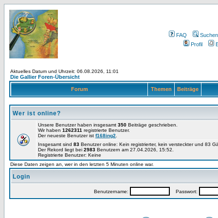
FAQ
Suchen
Profil
E
Aktuelles Datum und Uhrzeit: 06.08.2026, 11:01
Die Gallier Foren-Übersicht
Forum
Themen
Beiträge
Wer ist online?
Unsere Benutzer haben insgesamt
350
Beiträge geschrieben.
Wir haben
1262311
registrierte Benutzer.
Der neueste Benutzer ist
f168ing2
.
Insgesamt sind
83
Benutzer online: Kein registrierter, kein versteckter und 83 
Der Rekord liegt bei
2983
Benutzern am 27.04.2026, 15:52.
Registrierte Benutzer: Keine
Diese Daten zeigen an, wer in den letzten 5 Minuten online war.
Login
Benutzername:
Passwort: