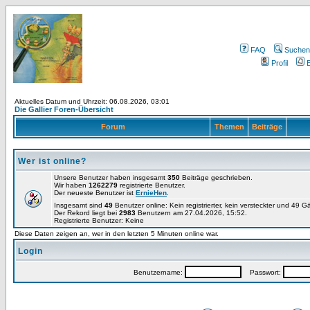
FAQ
Suchen
Profil
E
Aktuelles Datum und Uhrzeit: 06.08.2026, 03:01
Die Gallier Foren-Übersicht
Forum
Themen
Beiträge
Wer ist online?
Unsere Benutzer haben insgesamt
350
Beiträge geschrieben.
Wir haben
1262279
registrierte Benutzer.
Der neueste Benutzer ist
ErnieHen
.
Insgesamt sind
49
Benutzer online: Kein registrierter, kein versteckter und 49 
Der Rekord liegt bei
2983
Benutzern am 27.04.2026, 15:52.
Registrierte Benutzer: Keine
Diese Daten zeigen an, wer in den letzten 5 Minuten online war.
Login
Benutzername:
Passwort: