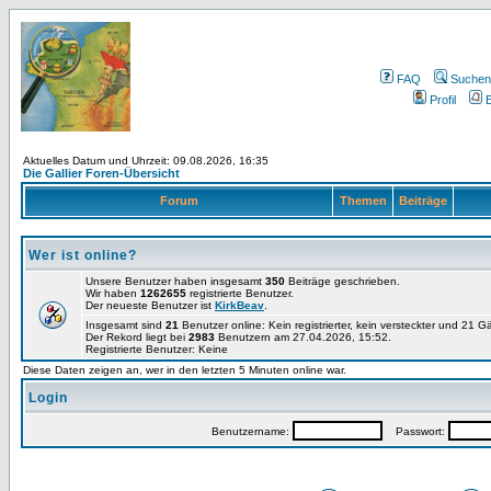
FAQ
Suchen
Profil
E
Aktuelles Datum und Uhrzeit: 09.08.2026, 16:35
Die Gallier Foren-Übersicht
Forum
Themen
Beiträge
Wer ist online?
Unsere Benutzer haben insgesamt
350
Beiträge geschrieben.
Wir haben
1262655
registrierte Benutzer.
Der neueste Benutzer ist
KirkBeav
.
Insgesamt sind
21
Benutzer online: Kein registrierter, kein versteckter und 21 
Der Rekord liegt bei
2983
Benutzern am 27.04.2026, 15:52.
Registrierte Benutzer: Keine
Diese Daten zeigen an, wer in den letzten 5 Minuten online war.
Login
Benutzername:
Passwort: