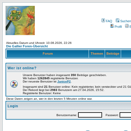
FAQ
Suchen
Profil
E
Aktuelles Datum und Uhrzeit: 10.08.2026, 22:26
Die Gallier Foren-Übersicht
Forum
Themen
Beiträge
Wer ist online?
Unsere Benutzer haben insgesamt
350
Beiträge geschrieben.
Wir haben
1262845
registrierte Benutzer.
Der neueste Benutzer ist
JaniceP2
.
Insgesamt sind
21
Benutzer online: Kein registrierter, kein versteckter und 21 
Der Rekord liegt bei
2983
Benutzern am 27.04.2026, 15:52.
Registrierte Benutzer: Keine
Diese Daten zeigen an, wer in den letzten 5 Minuten online war.
Login
Benutzername:
Passwort: