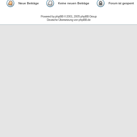
Neue Beiträge
Keine neuen Beiträge
Forum ist gesperrt
Powered by
phpBB
© 2001, 2005 phpBB Group
Deutsche Übersetzung von
phpBB.de