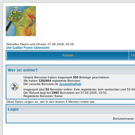
Aktuelles Datum und Uhrzeit: 07.08.2026, 03:26
Die Gallier Foren-Übersicht
Forum
Th
Wer ist online?
Unsere Benutzer haben insgesamt
350
Beiträge geschrieben.
Wir haben
1262404
registrierte Benutzer.
Der neueste Benutzer ist
JacquelinePall
.
Insgesamt sind
53
Benutzer online: Kein registrierter, kein versteckter und 53 
Der Rekord liegt bei
2983
Benutzern am 27.04.2026, 15:52.
Registrierte Benutzer: Keine
Diese Daten zeigen an, wer in den letzten 5 Minuten online war.
Login
Benutzername