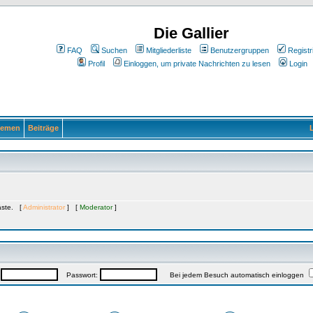
Die Gallier
FAQ
Suchen
Mitgliederliste
Benutzergruppen
Registr
Profil
Einloggen, um private Nachrichten zu lesen
Login
emen
Beiträge
L
Gäste. [
Administrator
] [
Moderator
]
:
Passwort:
Bei jedem Besuch automatisch einloggen