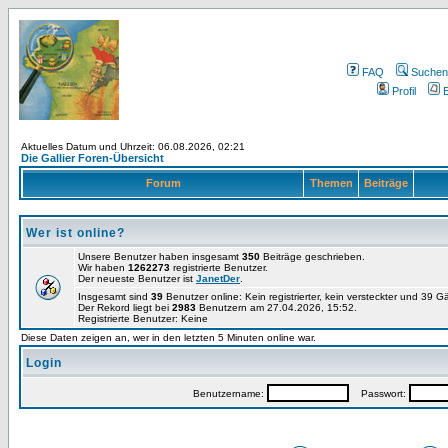
FAQ
Suchen
Profil
E
Aktuelles Datum und Uhrzeit: 06.08.2026, 02:21
Die Gallier Foren-Übersicht
Forum
Themen
Beiträge
Wer ist online?
Unsere Benutzer haben insgesamt
350
Beiträge geschrieben.
Wir haben
1262273
registrierte Benutzer.
Der neueste Benutzer ist
JanetDer
.
Insgesamt sind
39
Benutzer online: Kein registrierter, kein versteckter und 39 
Der Rekord liegt bei
2983
Benutzern am 27.04.2026, 15:52.
Registrierte Benutzer: Keine
Diese Daten zeigen an, wer in den letzten 5 Minuten online war.
Login
Benutzername:
Passwort: