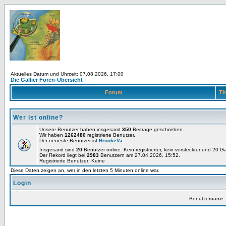
Aktuelles Datum und Uhrzeit: 07.08.2026, 17:00
Die Gallier Foren-Übersicht
Forum
Th
Wer ist online?
Unsere Benutzer haben insgesamt
350
Beiträge geschrieben.
Wir haben
1262480
registrierte Benutzer.
Der neueste Benutzer ist
BrookeVa
.
Insgesamt sind
20
Benutzer online: Kein registrierter, kein versteckter und 20 
Der Rekord liegt bei
2983
Benutzern am 27.04.2026, 15:52.
Registrierte Benutzer: Keine
Diese Daten zeigen an, wer in den letzten 5 Minuten online war.
Login
Benutzername