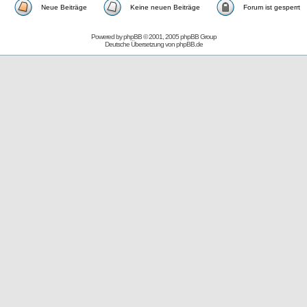
Neue Beiträge
Keine neuen Beiträge
Forum ist gesperrt
Powered by
phpBB
© 2001, 2005 phpBB Group
Deutsche Übersetzung von
phpBB.de