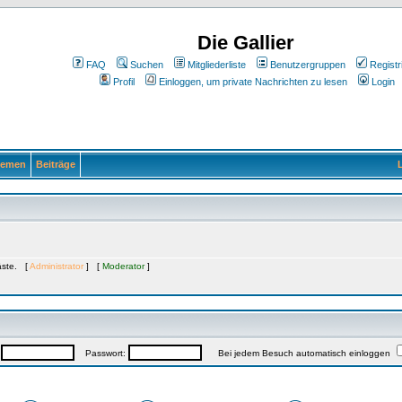
Die Gallier
FAQ
Suchen
Mitgliederliste
Benutzergruppen
Registr
Profil
Einloggen, um private Nachrichten zu lesen
Login
emen
Beiträge
L
Gäste. [
Administrator
] [
Moderator
]
:
Passwort:
Bei jedem Besuch automatisch einloggen