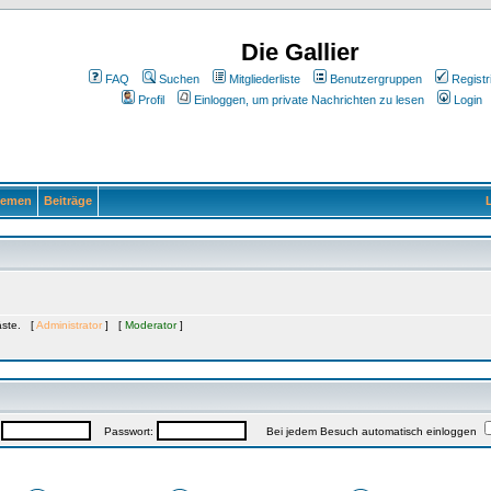
Die Gallier
FAQ
Suchen
Mitgliederliste
Benutzergruppen
Registr
Profil
Einloggen, um private Nachrichten zu lesen
Login
emen
Beiträge
L
Gäste. [
Administrator
] [
Moderator
]
:
Passwort:
Bei jedem Besuch automatisch einloggen