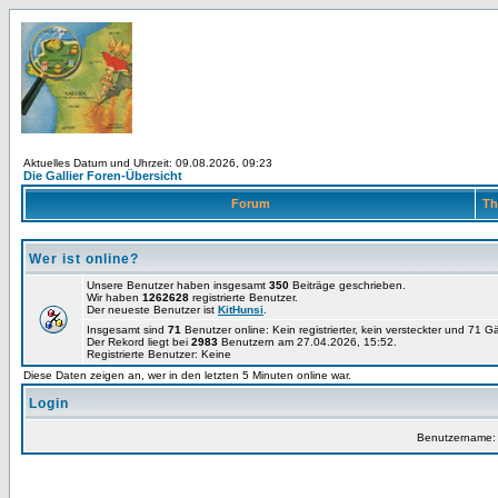
Aktuelles Datum und Uhrzeit: 09.08.2026, 09:23
Die Gallier Foren-Übersicht
Forum
Th
Wer ist online?
Unsere Benutzer haben insgesamt
350
Beiträge geschrieben.
Wir haben
1262628
registrierte Benutzer.
Der neueste Benutzer ist
KitHunsi
.
Insgesamt sind
71
Benutzer online: Kein registrierter, kein versteckter und 71 
Der Rekord liegt bei
2983
Benutzern am 27.04.2026, 15:52.
Registrierte Benutzer: Keine
Diese Daten zeigen an, wer in den letzten 5 Minuten online war.
Login
Benutzername