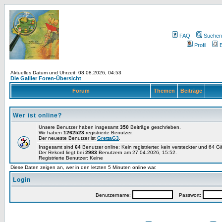
FAQ
Suchen
Profil
E
Aktuelles Datum und Uhrzeit: 08.08.2026, 04:53
Die Gallier Foren-Übersicht
Forum
Themen
Beiträge
Wer ist online?
Unsere Benutzer haben insgesamt
350
Beiträge geschrieben.
Wir haben
1262523
registrierte Benutzer.
Der neueste Benutzer ist
GrettaG3
.
Insgesamt sind
64
Benutzer online: Kein registrierter, kein versteckter und 64 
Der Rekord liegt bei
2983
Benutzern am 27.04.2026, 15:52.
Registrierte Benutzer: Keine
Diese Daten zeigen an, wer in den letzten 5 Minuten online war.
Login
Benutzername:
Passwort: