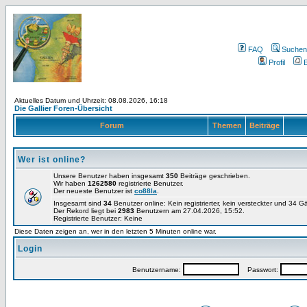
FAQ
Suchen
Profil
E
Aktuelles Datum und Uhrzeit: 08.08.2026, 16:18
Die Gallier Foren-Übersicht
Forum
Themen
Beiträge
Wer ist online?
Unsere Benutzer haben insgesamt
350
Beiträge geschrieben.
Wir haben
1262580
registrierte Benutzer.
Der neueste Benutzer ist
co88la
.
Insgesamt sind
34
Benutzer online: Kein registrierter, kein versteckter und 34 
Der Rekord liegt bei
2983
Benutzern am 27.04.2026, 15:52.
Registrierte Benutzer: Keine
Diese Daten zeigen an, wer in den letzten 5 Minuten online war.
Login
Benutzername:
Passwort: