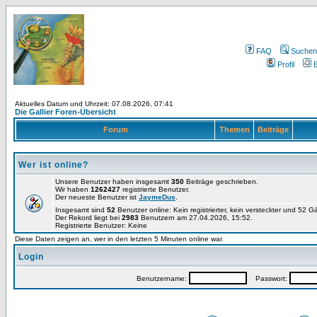
FAQ
Suchen
Profil
E
Aktuelles Datum und Uhrzeit: 07.08.2026, 07:41
Die Gallier Foren-Übersicht
Forum
Themen
Beiträge
Wer ist online?
Unsere Benutzer haben insgesamt
350
Beiträge geschrieben.
Wir haben
1262427
registrierte Benutzer.
Der neueste Benutzer ist
JaymeDus
.
Insgesamt sind
52
Benutzer online: Kein registrierter, kein versteckter und 52 
Der Rekord liegt bei
2983
Benutzern am 27.04.2026, 15:52.
Registrierte Benutzer: Keine
Diese Daten zeigen an, wer in den letzten 5 Minuten online war.
Login
Benutzername:
Passwort: