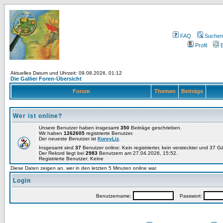
FAQ
Suchen
Profil
E
Aktuelles Datum und Uhrzeit: 09.08.2026, 01:12
Die Gallier Foren-Übersicht
Forum
Themen
Beiträge
Wer ist online?
Unsere Benutzer haben insgesamt
350
Beiträge geschrieben.
Wir haben
1262605
registrierte Benutzer.
Der neueste Benutzer ist
KoreyLiz
.
Insgesamt sind
37
Benutzer online: Kein registrierter, kein versteckter und 37 
Der Rekord liegt bei
2983
Benutzern am 27.04.2026, 15:52.
Registrierte Benutzer: Keine
Diese Daten zeigen an, wer in den letzten 5 Minuten online war.
Login
Benutzername:
Passwort: