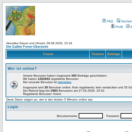
FAQ
Suchen
Profil
E
Aktuelles Datum und Uhrzeit: 09.08.2026, 15:19
Die Gallier Foren-Übersicht
Forum
Themen
Beiträge
Wer ist online?
Unsere Benutzer haben insgesamt
350
Beiträge geschrieben.
Wir haben
1262652
registrierte Benutzer.
Der neueste Benutzer ist
mersines
.
Insgesamt sind
35
Benutzer online: Kein registrierter, kein versteckter und 35 
Der Rekord liegt bei
2983
Benutzern am 27.04.2026, 15:52.
Registrierte Benutzer: Keine
Diese Daten zeigen an, wer in den letzten 5 Minuten online war.
Login
Benutzername:
Passwort: