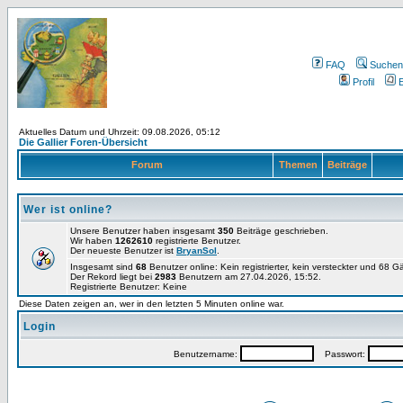
FAQ
Suchen
Profil
E
Aktuelles Datum und Uhrzeit: 09.08.2026, 05:12
Die Gallier Foren-Übersicht
Forum
Themen
Beiträge
Wer ist online?
Unsere Benutzer haben insgesamt
350
Beiträge geschrieben.
Wir haben
1262610
registrierte Benutzer.
Der neueste Benutzer ist
BryanSol
.
Insgesamt sind
68
Benutzer online: Kein registrierter, kein versteckter und 68 
Der Rekord liegt bei
2983
Benutzern am 27.04.2026, 15:52.
Registrierte Benutzer: Keine
Diese Daten zeigen an, wer in den letzten 5 Minuten online war.
Login
Benutzername:
Passwort: