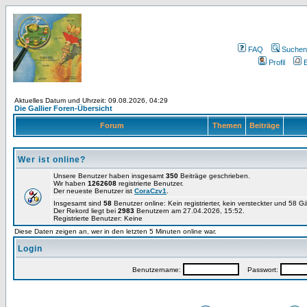
FAQ
Suchen
Profil
E
Aktuelles Datum und Uhrzeit: 09.08.2026, 04:29
Die Gallier Foren-Übersicht
Forum
Themen
Beiträge
Wer ist online?
Unsere Benutzer haben insgesamt
350
Beiträge geschrieben.
Wir haben
1262608
registrierte Benutzer.
Der neueste Benutzer ist
CoraCzv1
.
Insgesamt sind
58
Benutzer online: Kein registrierter, kein versteckter und 58 
Der Rekord liegt bei
2983
Benutzern am 27.04.2026, 15:52.
Registrierte Benutzer: Keine
Diese Daten zeigen an, wer in den letzten 5 Minuten online war.
Login
Benutzername:
Passwort: