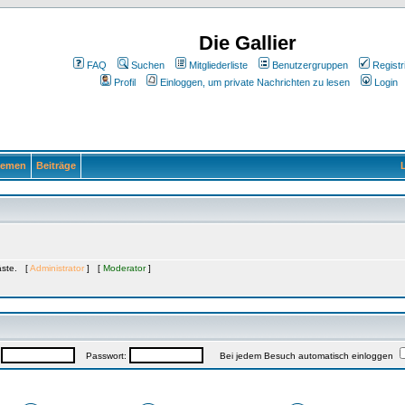
Die Gallier
FAQ
Suchen
Mitgliederliste
Benutzergruppen
Registr
Profil
Einloggen, um private Nachrichten zu lesen
Login
emen
Beiträge
L
Gäste. [
Administrator
] [
Moderator
]
:
Passwort:
Bei jedem Besuch automatisch einloggen