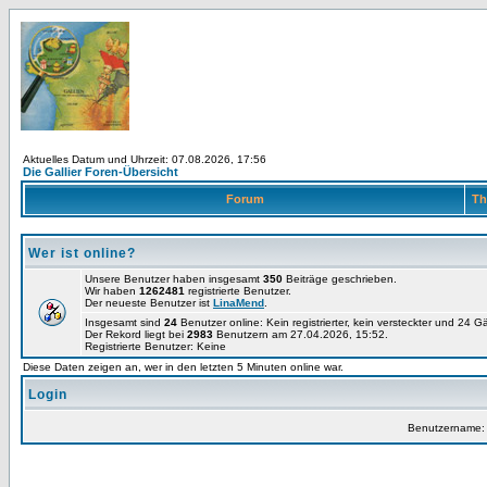
Aktuelles Datum und Uhrzeit: 07.08.2026, 17:56
Die Gallier Foren-Übersicht
Forum
Th
Wer ist online?
Unsere Benutzer haben insgesamt
350
Beiträge geschrieben.
Wir haben
1262481
registrierte Benutzer.
Der neueste Benutzer ist
LinaMend
.
Insgesamt sind
24
Benutzer online: Kein registrierter, kein versteckter und 24 
Der Rekord liegt bei
2983
Benutzern am 27.04.2026, 15:52.
Registrierte Benutzer: Keine
Diese Daten zeigen an, wer in den letzten 5 Minuten online war.
Login
Benutzername