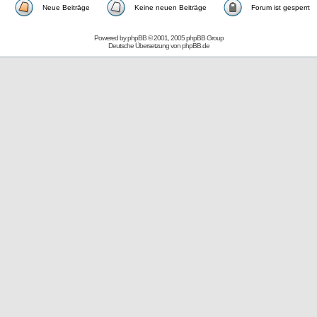
Neue Beiträge
Keine neuen Beiträge
Forum ist gesperrt
Powered by
phpBB
© 2001, 2005 phpBB Group
Deutsche Übersetzung von
phpBB.de