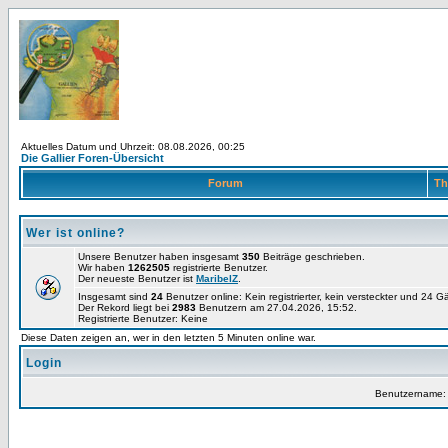
Aktuelles Datum und Uhrzeit: 08.08.2026, 00:25
Die Gallier Foren-Übersicht
Forum
Th
Wer ist online?
Unsere Benutzer haben insgesamt
350
Beiträge geschrieben.
Wir haben
1262505
registrierte Benutzer.
Der neueste Benutzer ist
MaribelZ
.
Insgesamt sind
24
Benutzer online: Kein registrierter, kein versteckter und 24 
Der Rekord liegt bei
2983
Benutzern am 27.04.2026, 15:52.
Registrierte Benutzer: Keine
Diese Daten zeigen an, wer in den letzten 5 Minuten online war.
Login
Benutzername