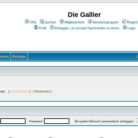
Die Gallier
FAQ
Suchen
Mitgliederliste
Benutzergruppen
Registr
Profil
Einloggen, um private Nachrichten zu lesen
Login
emen
Beiträge
L
Gäste. [
Administrator
] [
Moderator
]
:
Passwort:
Bei jedem Besuch automatisch einloggen