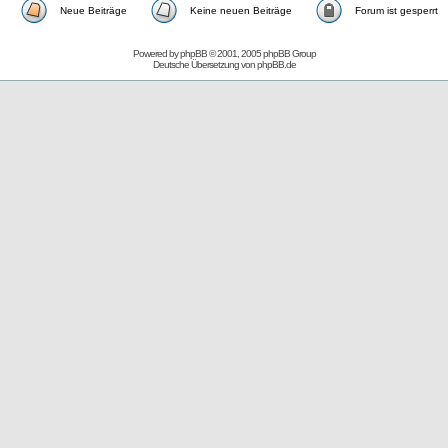
Neue Beiträge
Keine neuen Beiträge
Forum ist gesperrt
Powered by
phpBB
© 2001, 2005 phpBB Group
Deutsche Übersetzung von
phpBB.de