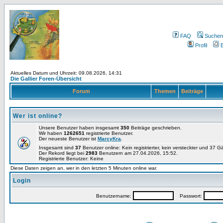
FAQ
Suchen
Profil
E
Aktuelles Datum und Uhrzeit: 09.08.2026, 14:31
Die Gallier Foren-Übersicht
Forum
Themen
Beiträge
Wer ist online?
Unsere Benutzer haben insgesamt
350
Beiträge geschrieben.
Wir haben
1262651
registrierte Benutzer.
Der neueste Benutzer ist
MarcyKra
.
Insgesamt sind
37
Benutzer online: Kein registrierter, kein versteckter und 37 
Der Rekord liegt bei
2983
Benutzern am 27.04.2026, 15:52.
Registrierte Benutzer: Keine
Diese Daten zeigen an, wer in den letzten 5 Minuten online war.
Login
Benutzername:
Passwort: