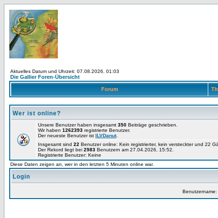
Aktuelles Datum und Uhrzeit: 07.08.2026, 01:03
Die Gallier Foren-Übersicht
Forum
Th
Wer ist online?
Unsere Benutzer haben insgesamt
350
Beiträge geschrieben.
Wir haben
1262393
registrierte Benutzer.
Der neueste Benutzer ist
ILVDanut
.
Insgesamt sind
22
Benutzer online: Kein registrierter, kein versteckter und 22 
Der Rekord liegt bei
2983
Benutzern am 27.04.2026, 15:52.
Registrierte Benutzer: Keine
Diese Daten zeigen an, wer in den letzten 5 Minuten online war.
Login
Benutzername