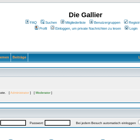
Die Gallier
FAQ
Suchen
Mitgliederliste
Benutzergruppen
Registr
Profil
Einloggen, um private Nachrichten zu lesen
Login
emen
Beiträge
L
Gäste. [
Administrator
] [
Moderator
]
:
Passwort:
Bei jedem Besuch automatisch einloggen