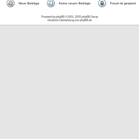
Neue Beiträge
Keine neuen Beiträge
Forum ist gesperrt
Powered by
phpBB
© 2001, 2005 phpBB Group
Deutsche Übersetzung von
phpBB.de