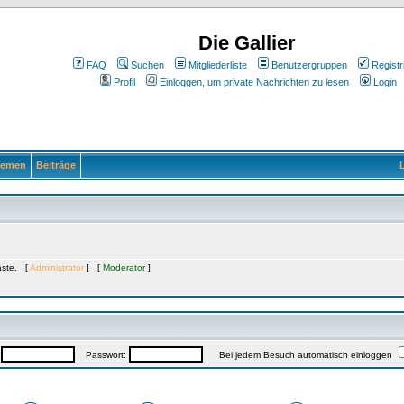
Die Gallier
FAQ
Suchen
Mitgliederliste
Benutzergruppen
Registr
Profil
Einloggen, um private Nachrichten zu lesen
Login
emen
Beiträge
L
Gäste. [
Administrator
] [
Moderator
]
:
Passwort:
Bei jedem Besuch automatisch einloggen