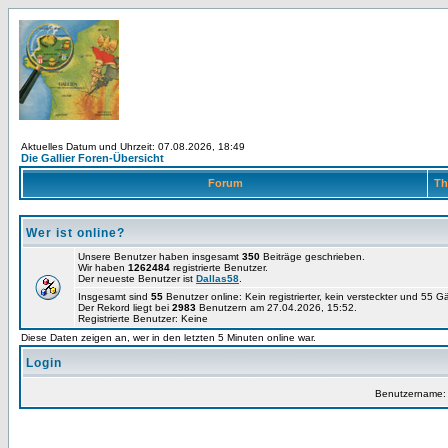
Aktuelles Datum und Uhrzeit: 07.08.2026, 18:49
Die Gallier Foren-Übersicht
Forum
Th
Wer ist online?
Unsere Benutzer haben insgesamt
350
Beiträge geschrieben.
Wir haben
1262484
registrierte Benutzer.
Der neueste Benutzer ist
Dallas58
.
Insgesamt sind
55
Benutzer online: Kein registrierter, kein versteckter und 55 
Der Rekord liegt bei
2983
Benutzern am 27.04.2026, 15:52.
Registrierte Benutzer: Keine
Diese Daten zeigen an, wer in den letzten 5 Minuten online war.
Login
Benutzername