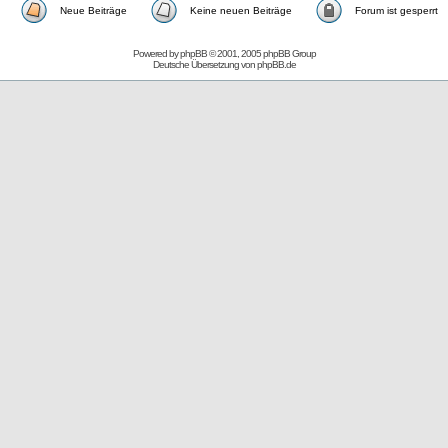
Neue Beiträge
Keine neuen Beiträge
Forum ist gesperrt
Powered by
phpBB
© 2001, 2005 phpBB Group
Deutsche Übersetzung von
phpBB.de