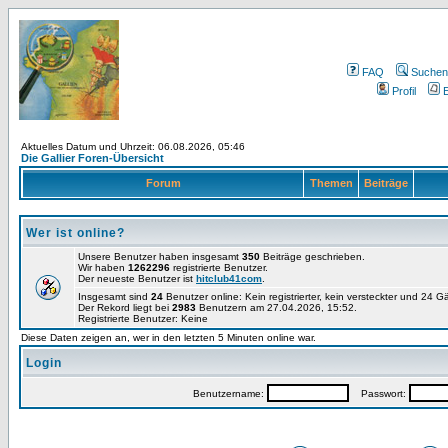
FAQ
Suchen
Profil
E
Aktuelles Datum und Uhrzeit: 06.08.2026, 05:46
Die Gallier Foren-Übersicht
Forum
Themen
Beiträge
Wer ist online?
Unsere Benutzer haben insgesamt
350
Beiträge geschrieben.
Wir haben
1262296
registrierte Benutzer.
Der neueste Benutzer ist
hitclub41com
.
Insgesamt sind
24
Benutzer online: Kein registrierter, kein versteckter und 24 
Der Rekord liegt bei
2983
Benutzern am 27.04.2026, 15:52.
Registrierte Benutzer: Keine
Diese Daten zeigen an, wer in den letzten 5 Minuten online war.
Login
Benutzername:
Passwort: