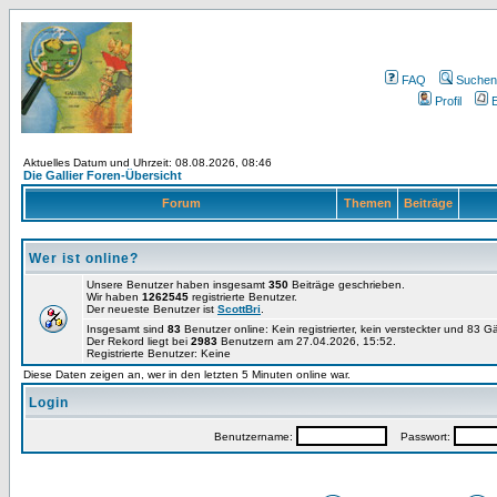
FAQ
Suchen
Profil
E
Aktuelles Datum und Uhrzeit: 08.08.2026, 08:46
Die Gallier Foren-Übersicht
Forum
Themen
Beiträge
Wer ist online?
Unsere Benutzer haben insgesamt
350
Beiträge geschrieben.
Wir haben
1262545
registrierte Benutzer.
Der neueste Benutzer ist
ScottBri
.
Insgesamt sind
83
Benutzer online: Kein registrierter, kein versteckter und 83 
Der Rekord liegt bei
2983
Benutzern am 27.04.2026, 15:52.
Registrierte Benutzer: Keine
Diese Daten zeigen an, wer in den letzten 5 Minuten online war.
Login
Benutzername:
Passwort: