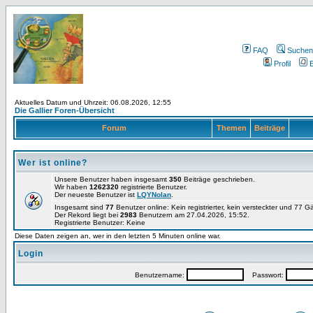
FAQ
Suchen
Profil
E
Aktuelles Datum und Uhrzeit: 06.08.2026, 12:55
Die Gallier Foren-Übersicht
Forum
Themen
Beiträge
Wer ist online?
Unsere Benutzer haben insgesamt
350
Beiträge geschrieben.
Wir haben
1262320
registrierte Benutzer.
Der neueste Benutzer ist
LQYNolan
.
Insgesamt sind
77
Benutzer online: Kein registrierter, kein versteckter und 77 
Der Rekord liegt bei
2983
Benutzern am 27.04.2026, 15:52.
Registrierte Benutzer: Keine
Diese Daten zeigen an, wer in den letzten 5 Minuten online war.
Login
Benutzername:
Passwort: