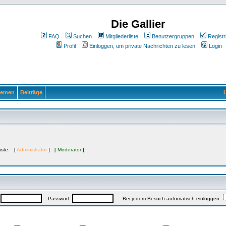
Die Gallier
FAQ
Suchen
Mitgliederliste
Benutzergruppen
Registr
Profil
Einloggen, um private Nachrichten zu lesen
Login
emen
Beiträge
L
Gäste. [
Administrator
] [
Moderator
]
:
Passwort:
Bei jedem Besuch automatisch einloggen