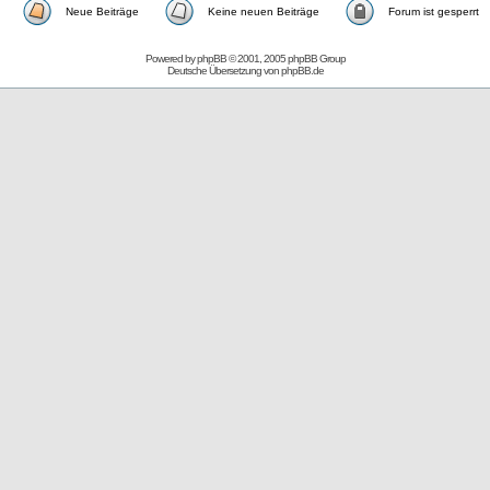
Neue Beiträge
Keine neuen Beiträge
Forum ist gesperrt
Powered by
phpBB
© 2001, 2005 phpBB Group
Deutsche Übersetzung von
phpBB.de