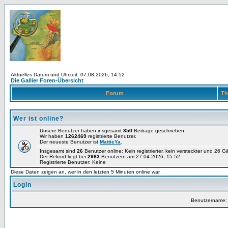
Aktuelles Datum und Uhrzeit: 07.08.2026, 14:52
Die Gallier Foren-Übersicht
Forum
Th
Wer ist online?
Unsere Benutzer haben insgesamt
350
Beiträge geschrieben.
Wir haben
1262469
registrierte Benutzer.
Der neueste Benutzer ist
MattieYa
.
Insgesamt sind
26
Benutzer online: Kein registrierter, kein versteckter und 26 
Der Rekord liegt bei
2983
Benutzern am 27.04.2026, 15:52.
Registrierte Benutzer: Keine
Diese Daten zeigen an, wer in den letzten 5 Minuten online war.
Login
Benutzername