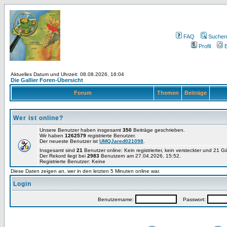
FAQ
Suchen
Profil
E
Aktuelles Datum und Uhrzeit: 08.08.2026, 16:04
Die Gallier Foren-Übersicht
Forum
Themen
Beiträge
Wer ist online?
Unsere Benutzer haben insgesamt
350
Beiträge geschrieben.
Wir haben
1262579
registrierte Benutzer.
Der neueste Benutzer ist
UMQJared021098
.
Insgesamt sind
21
Benutzer online: Kein registrierter, kein versteckter und 21 
Der Rekord liegt bei
2983
Benutzern am 27.04.2026, 15:52.
Registrierte Benutzer: Keine
Diese Daten zeigen an, wer in den letzten 5 Minuten online war.
Login
Benutzername:
Passwort: