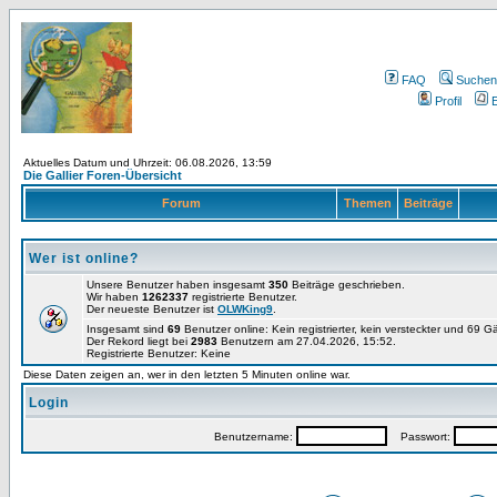
FAQ
Suchen
Profil
E
Aktuelles Datum und Uhrzeit: 06.08.2026, 13:59
Die Gallier Foren-Übersicht
Forum
Themen
Beiträge
Wer ist online?
Unsere Benutzer haben insgesamt
350
Beiträge geschrieben.
Wir haben
1262337
registrierte Benutzer.
Der neueste Benutzer ist
OLWKing9
.
Insgesamt sind
69
Benutzer online: Kein registrierter, kein versteckter und 69 
Der Rekord liegt bei
2983
Benutzern am 27.04.2026, 15:52.
Registrierte Benutzer: Keine
Diese Daten zeigen an, wer in den letzten 5 Minuten online war.
Login
Benutzername:
Passwort: