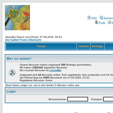
FAQ
Suchen
Profil
E
Aktuelles Datum und Uhrzeit: 07.08.2026, 06:33
Die Gallier Foren-Übersicht
Forum
Themen
Beiträge
Wer ist online?
Unsere Benutzer haben insgesamt
350
Beiträge geschrieben.
Wir haben
1262418
registrierte Benutzer.
Der neueste Benutzer ist
LelandMc
.
Insgesamt sind
44
Benutzer online: Kein registrierter, kein versteckter und 44 
Der Rekord liegt bei
2983
Benutzern am 27.04.2026, 15:52.
Registrierte Benutzer: Keine
Diese Daten zeigen an, wer in den letzten 5 Minuten online war.
Login
Benutzername:
Passwort: